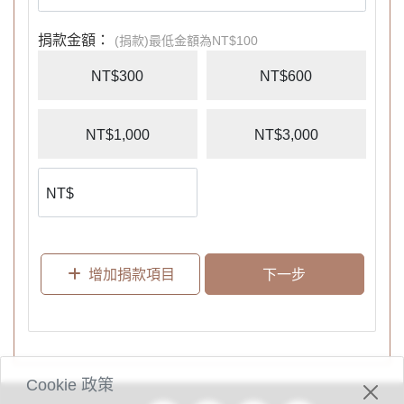
文化的信仰社群，使台灣成為國際學生經歷愛與轉化的祝福之地。
願您與我們一同看見這個異象，並透過愛心奉獻，讓更多國際學生
捐款金額：
(捐款)最低金額為NT$100
在這片土地上遇見永恆的盼望。
NT$300
NT$600
NT$1,000
NT$3,000
增加捐款項目
下一步
Cookie 政策