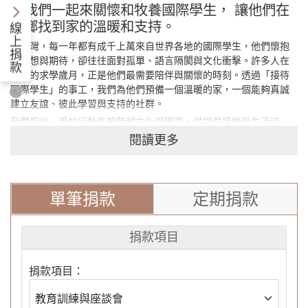
讓我們一起來關懷和牧養國際學生， 讓他們在
異鄉找到家的溫暖和支持。
線
上
在台灣，每一年都有成千上萬來自世界各地的國際學生，他們懷抱
捐
著夢想與期待，卻往往面對孤單、語言隔閡與文化衝擊。許多人在
款
這裡的求學歲月，正是他們最需要陪伴與關懷的時刻。透過「接待
國際學生」的事工，我們為他們預備一個溫暖的家，一個能夠真誠
建立友誼、彼此學習與支持的社群。
我們相信，愛的行動能夠跨越文化與國界。從提供接機與生活協
助，到舉辦語言交流、文化體驗活動，以及小組聚會和節日餐會，
閱讀更多
這些看似簡單的接待，卻能深深觸動學生的心。他們當中許多人第
一次在異鄉感受到家的溫暖，也有不少人因此打開心門，願意認識
信仰、認識耶穌基督。
單筆捐款
定期捐款
然而，要長期持續推動這樣的服事，需要穩定的經費支持。每一次
的活動都需要場地租金、餐飲費用、交通補助及教材資源。我們的
同工也需要基本的行政與宣教支援，好讓他們能全心投入陪伴與門
捐款項目
訓學生的工作。若沒有您的參與，這些看似微小卻關鍵的細節將難
以維繫。
捐款項目：
我們誠摯邀請您成為這項事工的同工與支持者。您的每一份奉獻，
都是對一位國際學生的生命投資。當他們回到自己的國家，將會成
為影響家庭、社區，甚至整個世代的種子。讓我們一同建造一個跨